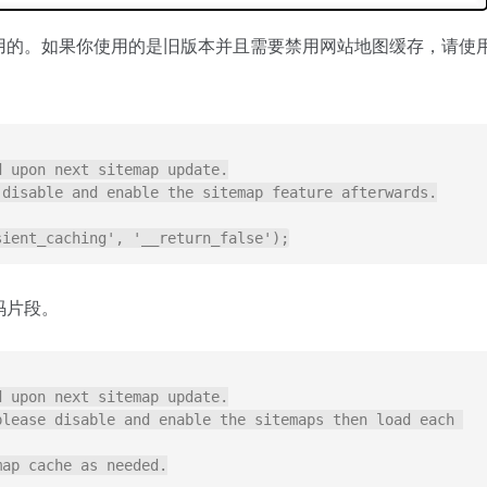
存默认是禁用的。如果你使用的是旧版本并且需要禁用网站地图缓存，请使
 upon next sitemap update.

disable and enable the sitemap feature afterwards.

sient_caching', '__return_false');
码片段。
 upon next sitemap update.

lease disable and enable the sitemaps then load each 
ap cache as needed.
