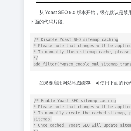
从 Yoast SEO 9.0 版本开始，缓
下面的代码片段。
/* Disable Yoast SEO sitemap caching

* Please note that changes will be applied
* To manually flush sitemap cache, please 
*/

add_filter('wpseo_enable_xml_sitemap_tran
如果要启用网站地图缓存，可使用下面的代
/* Enable Yoast SEO sitemap caching

* Please note that changes will be applied
* To manually create the cached sitemap, p
sitemap.

* Once cached, Yoast SEO will update sitem